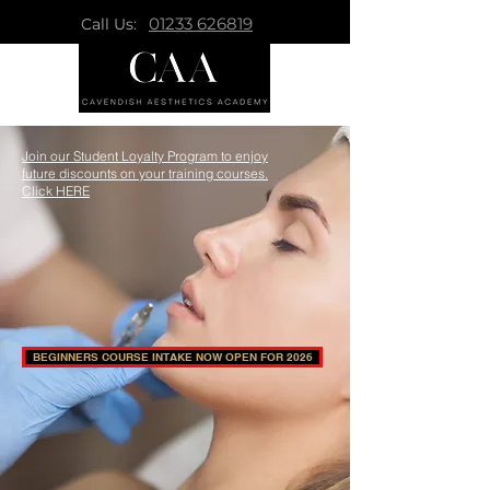
01233 626819
Call Us:
Join our Student Loyalty Program to enjoy
future discounts on your training courses.
Click HERE
BEGINNERS COURSE INTAKE NOW OPEN FOR 2026