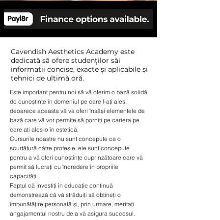
Cavendish Aesthetics Academy este
dedicată să ofere studenților săi
informații concise, exacte și aplicabile și
tehnici de ultimă oră.
Este important pentru noi să vă oferim o bază solidă
de cunoștințe în domeniul pe care l-ați ales,
deoarece aceasta vă va oferi însăși elementele de
bază care vă vor permite să porniți pe cariera pe
care ați ales-o în estetică.
Cursurile noastre nu sunt concepute ca o
scurtătură către profesie, ele sunt concepute
pentru a vă oferi cunoștințe cuprinzătoare care vă
permit să lucrați cu încredere în propriile
capacități.
Faptul că investiți în educație continuă
demonstrează că vă străduiți să obțineți o
îmbunătățire personală și, prin urmare, meritați
angajamentul nostru de a vă asigura succesul.