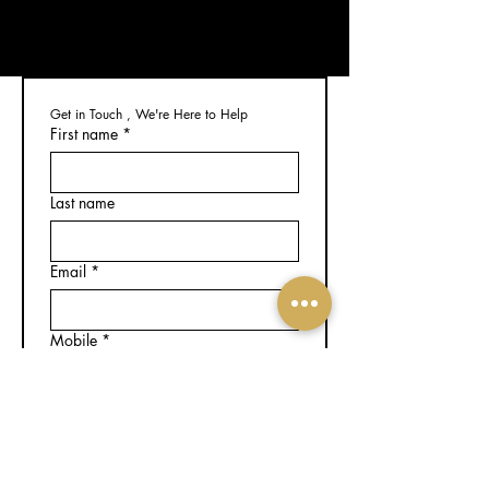
Get in Touch , We're Here to Help
First name
*
Last name
Email
*
Mobile
*
Please select one that suits your
current position.
*
Beginner with no experience