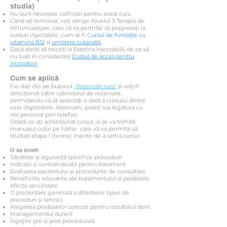
studia)
Nu sunt necesare calificări pentru acest curs.
Când ați terminat, veți atinge Nivelul 3 Terapia de
înfrumusețare, care vă va permite să progresați la
cursuri injectabile, cum ar fi
Cursul de fundație cu
vitamina B12
și
umplere cutanată.
Dacă doriți să treceți la Estetica injectabilă, de ce să
nu luați în considerare
Cursul de acces pentru
începători
Cum se aplică
Fie dați clic pe butonul
„Rezervați curs”
și veți fi
direcționat către calendarul de rezervare,
permițându-vă să selectați o dată a cursului dintre
cele disponibile. Alternativ, puteți lua legătura cu
noi personal prin telefon.
Odată ce ați achiziționat cursul, vi se va trimite
manualul color pe hârtie
care vă va permite să
studiați etapa 1 (teorie) înainte de a urma cursul.
O sa inveti
Sănătate și siguranță specifice procedurii
Indicații și contraindicații pentru tratament
Evaluarea pacientului și procedurile de consultare
Beneficiile relevante ale tratamentului și posibilele
efecte secundare
O prezentare generală a diferitelor tipuri de
proceduri și tehnici
Alegerea produselor corecte pentru rezultatul dorit
Managementul durerii
Îngrijire pre și post procedurală