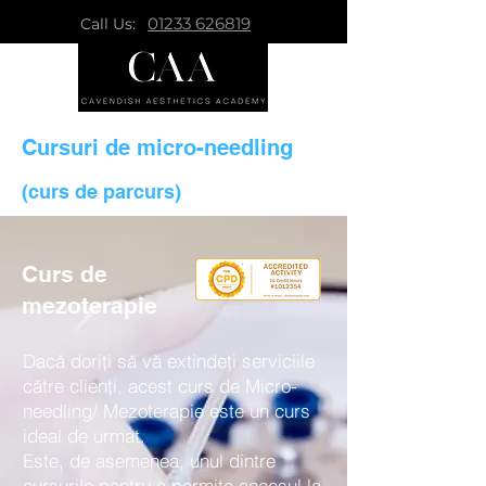
01233 626819
Call Us:
Cursuri de micro-needling
(curs de parcurs)
Curs de
mezoterapie
Dacă doriți să vă extindeți serviciile
către clienți, acest curs de Micro-
needling/ Mezoterapie este un curs
ideal de urmat.
Este, de asemenea, unul dintre
cursurile pentru a permite accesul la