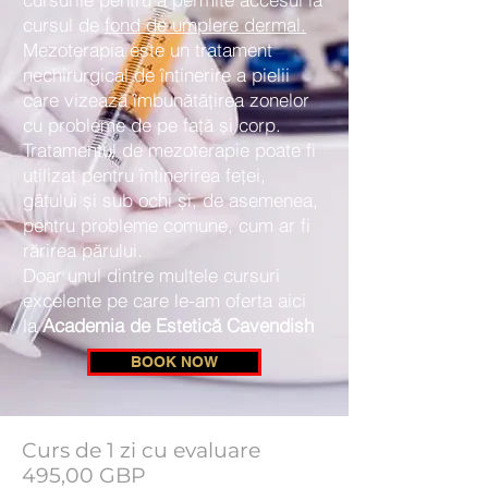
cursul de
fond de umplere dermal.
Mezoterapia este un tratament
nechirurgical de întinerire a pielii
care vizează îmbunătățirea zonelor
cu probleme de pe față și corp.
Tratamentul de mezoterapie poate fi
utilizat pentru întinerirea feței,
gâtului și sub ochi și, de asemenea,
pentru probleme comune, cum ar fi
rărirea părului.
Doar unul dintre multele cursuri
excelente pe care le-am
oferta aici
la
Academia de Estetică Cavendish
BOOK NOW
Curs de 1 zi cu evaluare
495,00 GBP