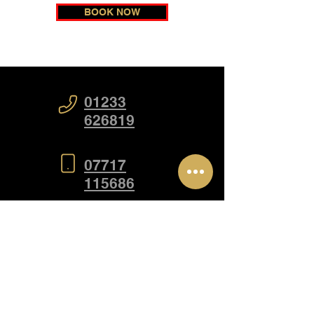
BOOK NOW
01233
626819
07717
115686
startmycourse@caa.training