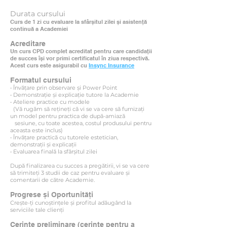
Durata cursului
Curs de 1 zi cu evaluare la sfârșitul zilei și asistență
continuă a Academiei
Acreditare
Un curs CPD complet acreditat pentru care candidații
de succes își vor primi certificatul în ziua respectivă.
Acest curs este asigurabil cu
Insync Insurance
Formatul cursului
• Învățare prin observare și Power Point
• Demonstrație și explicație tutore la Academie
• Ateliere practice cu modele
(Vă rugăm să rețineți că vi se va cere să furnizați
un model pentru practica de după-amiază
sesiune, cu toate acestea, costul produsului pentru
aceasta este inclus)
• Învățare practică cu tutorele estetician,
demonstrații și explicații
• Evaluarea finală la sfârșitul zilei
După finalizarea cu succes a pregătirii, vi se va cere
să trimiteți 3 studii de caz pentru evaluare și
comentarii de către Academie.
Progrese și Oportunități
Crește-ți cunoștințele și profitul adăugând la
serviciile tale clienți
Cerințe preliminare (cerințe pentru a