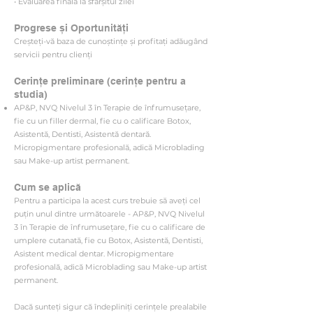
• Evaluarea finală la sfârșitul zilei
Progrese și Oportunități
Creșteți-vă baza de cunoștințe și profitați adăugând
servicii pentru clienți
Cerințe preliminare (cerințe pentru a
studia)
AP&P, NVQ Nivelul 3 în Terapie de înfrumusețare,
fie cu un filler dermal, fie cu o calificare Botox,
Asistentă, Dentisti, Asistentă dentară.
Micropigmentare profesională, adică Microblading
sau Make-up artist permanent.
Cum se aplică
Pentru a participa la acest curs trebuie să aveți cel
puțin unul dintre următoarele - AP&P, NVQ Nivelul
3 în Terapie de înfrumusețare, fie cu o calificare de
umplere cutanată, fie cu Botox, Asistentă, Dentisti,
Asistent medical dentar. Micropigmentare
profesională, adică Microblading sau Make-up artist
permanent.
Dacă sunteți sigur că îndepliniți cerințele prealabile