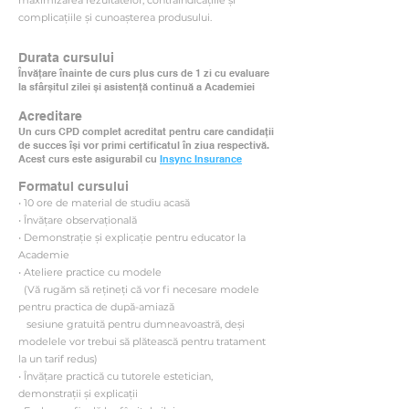
maximizarea rezultatelor, contraindicațiile și
complicațiile și cunoașterea produsului.
Durata cursului
Învățare înainte de curs plus curs de 1 zi cu evaluare
la sfârșitul zilei și asistență continuă a Academiei
Acreditare
Un curs CPD complet acreditat pentru care candidații
de succes își vor primi certificatul în ziua respectivă.
Acest curs este asigurabil cu
Insync Insurance
Formatul cursului
• 10 ore de material de studiu acasă
• Învățare observațională
• Demonstrație și explicație pentru educator la
Academie
• Ateliere practice cu modele
(Vă rugăm să rețineți că vor fi necesare modele
pentru practica de după-amiază
sesiune gratuită pentru dumneavoastră, deși
modelele vor trebui să plătească pentru tratament
la un tarif redus)
• Învățare practică cu tutorele estetician,
demonstrații și explicații