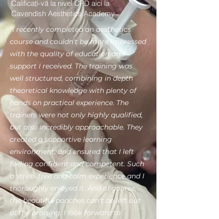
Calificați-vă la nivel CPD aici la
Cavendish Aesthetics Academy
"I recently completed an aesthetics
course and couldn't be more impressed
with the quality of education and
support I received. The training was
well structured, combining in depth
theoretical knowledge with plenty of
hands on practical experience. The
trainers were not only highly qualified,
but also incredibly approachable. They
created a supportive learning
environment, and ensured that I left
feeling confident and competent. Such
a stress free and calm experience and I
thoroughly enjoyed it. And of course,
the beautiful pooches can't be left out
of the praising. I look forward to