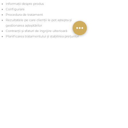
Informații despre produs
Configurare
Procedura de tratament
Rezultatele pe care clienții le pot aștepta și
gestionarea așteptărilor
Contracții și sfaturi de îngrijire ulterioară
Planificarea tratamentului și stabilirea prețurilor
Curs de carte
01233
626819
07717
115686