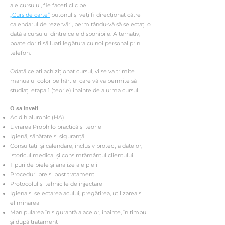
ale cursului, fie faceți clic pe
„Curs de carte”
butonul și veți fi direcționat către
calendarul de rezervări, permițându-vă să selectați o
dată a cursului dintre cele disponibile. Alternativ,
poate doriți să luați legătura cu noi personal prin
telefon.
Odată ce ați achiziționat cursul, vi se va trimite
manualul color pe hârtie
care vă va permite să
studiați etapa 1 (teorie) înainte de a urma cursul.
O sa inveti
Acid hialuronic (HA)
Livrarea Prophilo practică și teorie
Igienă, sănătate și siguranță
Consultații și calendare, inclusiv protecția datelor,
istoricul medical și consimțământul clientului.
Tipuri de piele și analize ale pielii
Proceduri pre și post tratament
Protocolul și tehnicile de injectare
Igiena și selectarea acului, pregătirea, utilizarea și
eliminarea
Manipularea în siguranță a acelor, înainte, în timpul
și după tratament