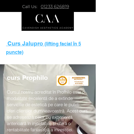
01233 626819
Call Us:
Curs Jalupro
(lifting facial în 5
puncte)
curs Prophilo
Cursul nostru acreditat în Profhilo este o
modalitate excelentă de a extinde
serviciile de estetică pe care le puteți
oferi clienților dumneavoastră. Acest curs
se adresează celor cu experiență
anterioară în injectabile și oferă o
rentabilitate fantastică a investiției.