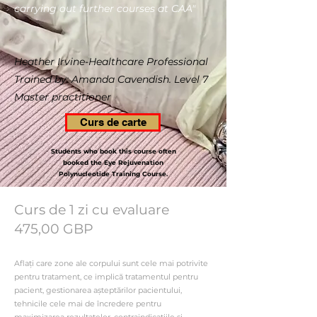
carrying out further courses at CAA"​
Heather Irvine-Healthcare Professional
Trained by: Amanda Cavendish. Level 7
Master practitioner
Curs de carte
Students who book this course often
booked the Eye Rejuvenation
Polynucleotide Training Course.
Curs de 1 zi cu evaluare
475,00 GBP
Aflați care zone ale corpului sunt cele mai potrivite
pentru tratament, ce implică tratamentul pentru
pacient, gestionarea așteptărilor pacientului,
tehnicile cele mai de încredere pentru