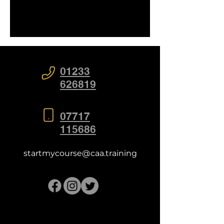
01233
626819
07717
115686
startmycourse@caa.training